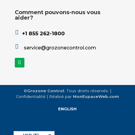
Comment pouvons-nous vous
aider?

+1 855 262-1800

service
@grozonecontrol.com
©
Grozone Control
. Tous droits réservés.
|
Confidentialité
| Réalisé par
MonEspaceWeb.com
ENGLISH