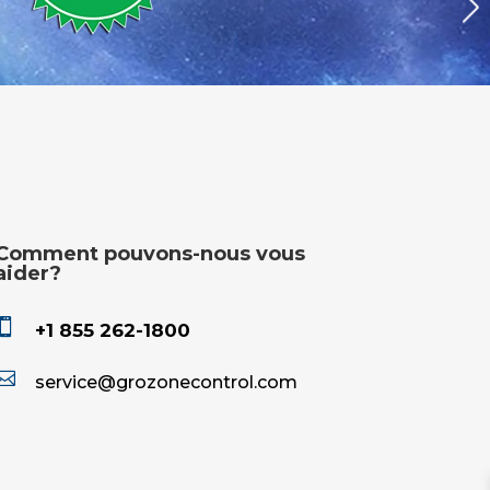
Comment pouvons-nous vous
aider?

+1 855 262-1800

service
@grozonecontrol.com